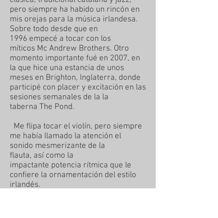
clásica, tradicional catalana y jazz,
pero siempre ha habido un rincón en
mis orejas para la música irlandesa.
Sobre todo desde que en
1996 empecé a tocar con los
míticos Mc Andrew Brothers. Otro
momento importante fué en 2007, en
la que hice una estancia de unos
meses en Brighton, Inglaterra, donde
participé con placer y excitación en las
sesiones semanales de la la
taberna The Pond.
Me flipa tocar el violín, pero siempre
me había llamado la atención el
sonido mesmerizante de la
flauta, así como la
impactante potencia rítmica que le
confiere la ornamentación del estilo
irlandés.
Delante de la inconveniencia de
realizar un gasto extra en un nuevo