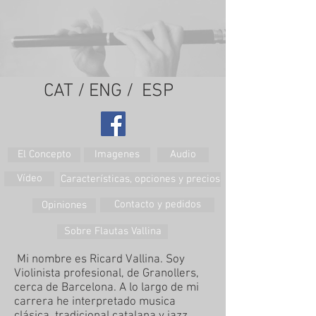
CAT /
ENG /
ESP
El Concepto
Imagenes
Audio
Vídeo
Características, opciones y precios
Contacto y pedidos
Opiniones
Sobre Flautas Vallina
Mi nombre es Ricard Vallina. Soy
Violinista profesional, de Granollers,
cerca de Barcelona. A lo largo de mi
carrera he interpretado musica